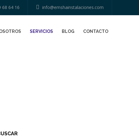
9 68 64 16
info@emshainstalaciones.com
NOSOTROS
SERVICIOS
BLOG
CONTACTO
HOME
RESIDENTIAL
SALA DE CALDERAS
BUSCAR