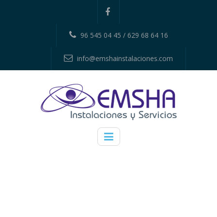
96 545 04 45 / 629 68 64 16
info@emshainstalaciones.com
ETIQUETA: CALOR
SOLAR